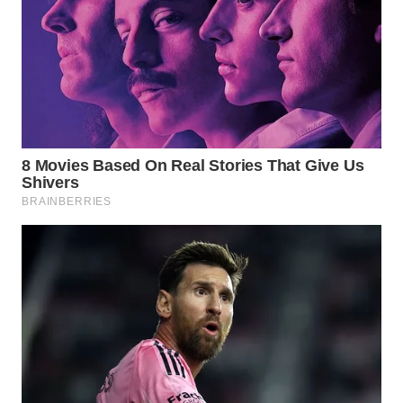
BOGOR
WN
DEPOK
WN
TAPANULI
UTARA
WN
SAMOSIR
WN
PADANG
LAWAS
WN
SUMEDANG