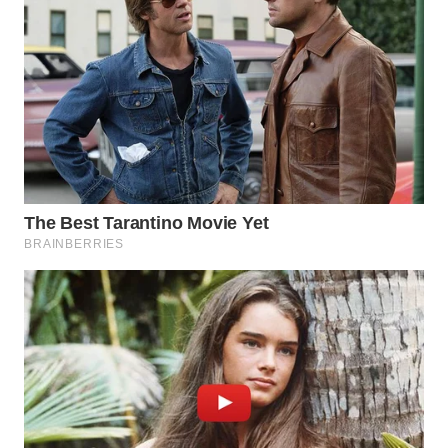
TIMUR
WN
SEMARANG
WN
SOLO
WN
BOROBUDUR
WN
MADURA
WN
SURABAYA
WN