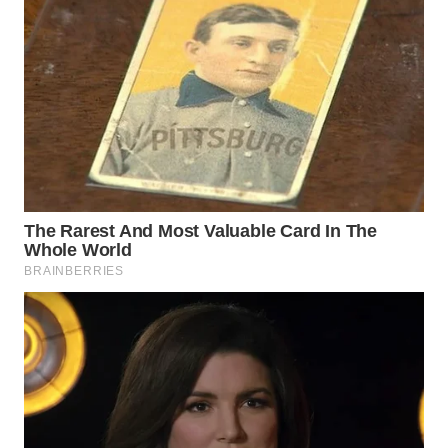
SPORT
WAHANA
UMKM
WAHANA
SELEB
WAHANA
PERSONA
WAHANA
OTOMOTIF
WAHANA
HEALTH
WAHANA