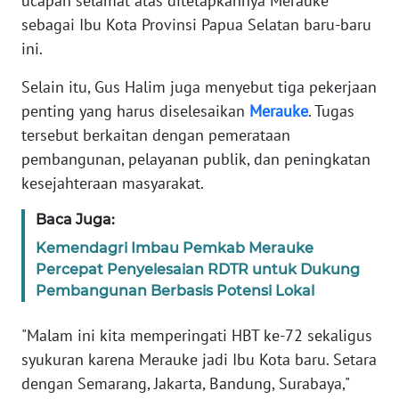
ucapan selamat atas ditetapkannya Merauke
KARIR
sebagai Ibu Kota Provinsi Papua Selatan baru-baru
ini.
DISCLAIMER
Selain itu, Gus Halim juga menyebut tiga pekerjaan
Wahana
penting yang harus diselesaikan
Merauke
. Tugas
News
tersebut berkaitan dengan pemerataan
Regional
pembangunan, pelayanan publik, dan peningkatan
WN
kesejahteraan masyarakat.
SUMUT
Baca Juga:
WN
Kemendagri Imbau Pemkab Merauke
JAKARTA
Percepat Penyelesaian RDTR untuk Dukung
Pembangunan Berbasis Potensi Lokal
WN
JABAR
"Malam ini kita memperingati HBT ke-72 sekaligus
syukuran karena Merauke jadi Ibu Kota baru. Setara
WN
dengan Semarang, Jakarta, Bandung, Surabaya,"
BANTEN