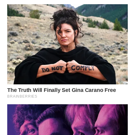
TENGAH
WN DELI
SERDANG
WN
TEBING
TINGGI
WN
PAKPAK
WN
KARAWANG
WN
BEKASI
WN