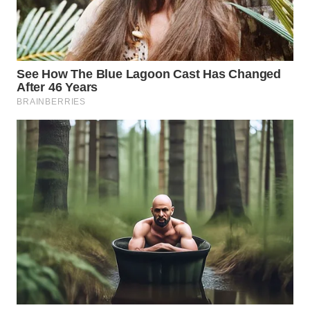
NATUNA
WN
BINTAN
WN
MANDALIKA
WN
LIKUPANG
WN
LABUANBAJO
WN
BORNEO
Wahana