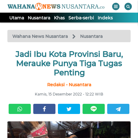
Utama
Nusantara
Khas
Serba-serbi
Indeks
WAHANA
Tutup
TV
Wahana News Nusantara
Nusantara
UTAMA
Jadi Ibu Kota Provinsi Baru,
Merauke Punya Tiga Tugas
NUSANTARA
Penting
Redaksi - Nusantara
KHAS
Kamis, 15 Desember 2022 - 12:22 WIB
SERBA-
SERBI
Informasi