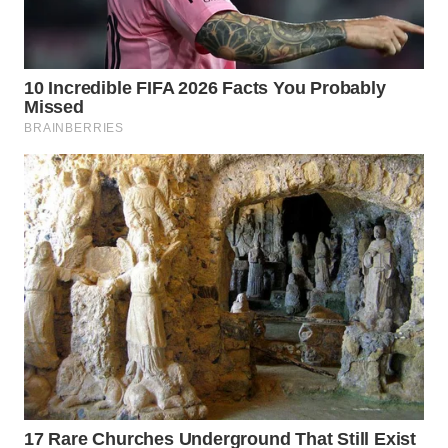
WN
CIANJUR
WN
KEPULAUAN
SERIBU
WN
TANGERANG
WN
BINJAI
WN
CIREBON
WN
INDRAMAYU