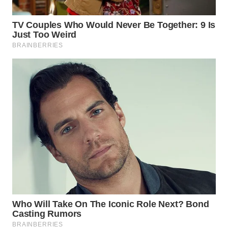
TAPANULI
SELATAN
WN
TANJUNG
LESUNG
WN
KARO
WN
SIMALUNGUN
WN
LABUHANBATU
WN
TAPANULI