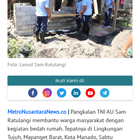
INDEKS
BERITA
KONTAK
KAMI
INFO
IKLAN
Foto: Lanud Sam Ratulangi
TENTANG
KAMI
Ikuti Kami di:
PEDOMAN
MEDIA
SIBER
MetroNusantaraNews.co
|
Pangkalan TNI AU Sam
Ratulangi membantu warga masyarakat dengan
REDAKSI
kegiatan bedah rumah. Tepatnya di Lingkungan
Tujuh, Mapanget Barat, Kota Manado, Sabtu