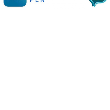
WAHANA MEDIA GROUP
|
|
|
WAHANA NEWS co
WAHANA TANI
WAHANA ADVOKAT
|
|
WAHANA INFRASTRUKTUR
WAHANA KONSUMEN
|
|
|
WAHANA LISTRIK
WAHANA TRAVEL
WAHANA TV
|
|
|
WAHANANEWS id
WAHANANEWS CO ID
WAHANANEWS NET
|
|
|
WAHANA SPORT ID
Wahana UMKM
Wahana Seleb
|
|
|
Wahana Persona
Wahana Otomotif
Wahana Health
|
Wahana Desa Wisata
Lapak Wahana