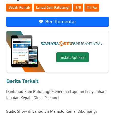
NUSANTARA
Bedah Rumah
Lanud Sam Ratulangi
TNI
Tni Au
WN
JOGJA
Beri Komentar
WN
JATIM
WN
Install Aplikasi
BALI
WN
KALBAR
Berita Terkait
Danlanud Sam Ratulangi Menerima Laporan Penyerahan
WN
KALTENG
Jabatan Kepala Dinas Personel
WN
Static Show di Lanud Sri Manado Ramai Dikunjungi