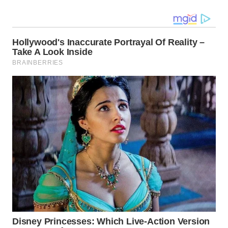
WN
MALUT
WN
DAIRI
WN
DANAU
TOBA
WN
NIAS
WN
LANGKAT
WN