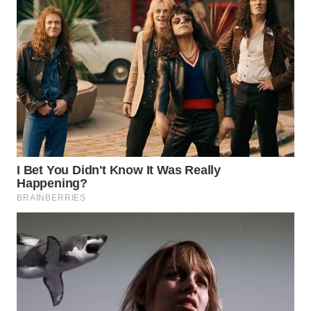
TIMUR
WN
SEMARANG
WN
SOLO
WN
BOROBUDUR
WN
MADURA
WN
SURABAYA
WN