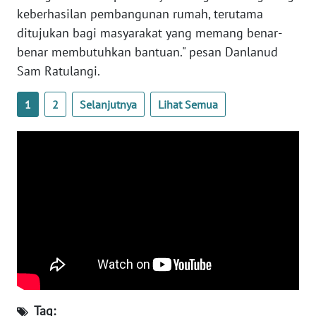
BABEL
keberhasilan pembangunan rumah, terutama
ditujukan bagi masyarakat yang memang benar-
WN
benar membutuhkan bantuan." pesan Danlanud
SUMBAR
Sam Ratulangi.
WN
1
2
Selanjutnya
Lihat Semua
SUMSEL
WN
BENGKULU
WN
LAMPUNG
WN
JATENG
WN
Tag: