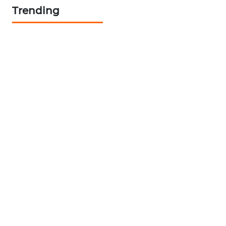
NEWS
Trending
METRO
SIANTAR
NEWS
METRO
MEDAN
NEWS
METRO
JAKARTA
NEWS
KRT
NEWS
KARING
NEWS