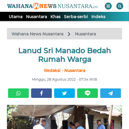
Utama
Nusantara
Khas
Serba-serbi
Indeks
WAHANA
Tutup
TV
Wahana News Nusantara
Nusantara
UTAMA
Lanud Sri Manado Bedah
Rumah Warga
NUSANTARA
Redaksi - Nusantara
Minggu, 28 Agustus 2022 - 07:34 WIB
KHAS
SERBA-
SERBI
Informasi