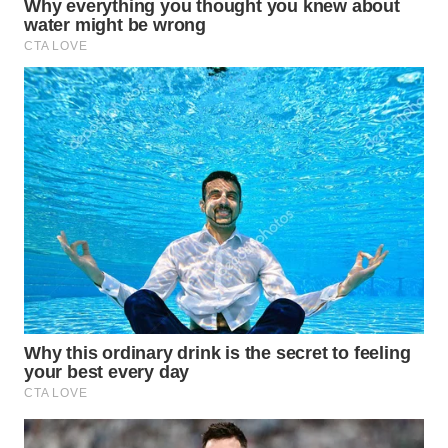
WN
CIANJUR
WN
KEPULAUAN
SERIBU
WN
TANGERANG
WN
BINJAI
WN
CIREBON
WN
INDRAMAYU