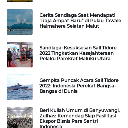
ID
Cerita Sandiaga Saat Mendapati
MARTABAT
"Raja Ampat Baru" di Pulau Tawale
NET
Halmahera Selatan Malut
PLN
WATCH
Sandiaga: Kesuksesan Sail Tidore
2022 Tingkatkan Kesejahteraan
Pelaku Parekraf Maluku Utara
MKLI
LPKKI
Gempita Puncak Acara Sail Tidore
2022: Indonesia Perekat Bangsa-
Bangsa di Dunia
LKKI
KOPEKLIN
Beri Kuliah Umum di Banyuwangi,
Zulhas: Kemendag Siap Fasilitasi
Ekspor Bisnis Para Santri
PORTAL
Indonesia