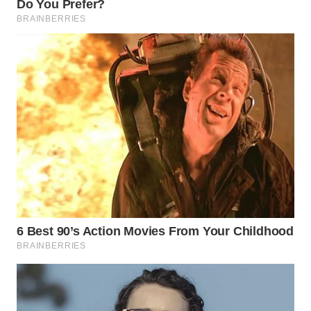
TAPANULI
SELATAN
WN
TANJUNG
LESUNG
WN
KARO
WN
SIMALUNGUN
WN
LABUHANBATU
WN
TAPANULI