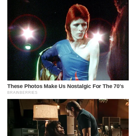
LISTRIK
WAHANA
TRAVEL
WAHANA
TV
WAHANANEWS
ID
WAHANANEWS
CO ID
WAHANANEWS
NET
WAHANA