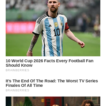
WN
KUNINGAN
WN
MAJALENGKA
WN
SUBANG
WN
SUKABUMI
WN
PURWAKARTA
WN
PRIANGAN