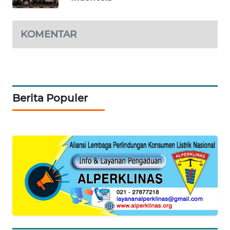
KONSUMEN
FORWAMKI
KOMENTAR
ALPERKLINAS
FORJASIDA
Berita Populer
TAMBANG
NEWS
SITUNGIR
NEWS
SIDIKALANG
NEWS
SIBARAGAS