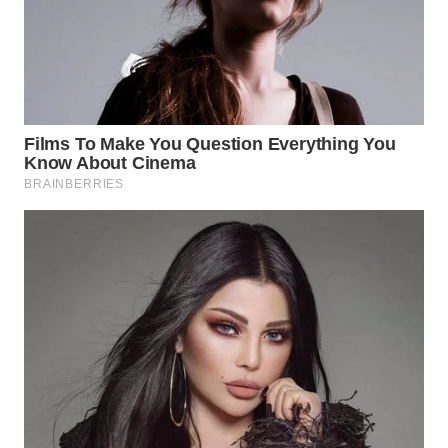
NATUNA
WN
BINTAN
WN
MANDALIKA
WN
LIKUPANG
WN
LABUANBAJO
WN
BORNEO
Wahana