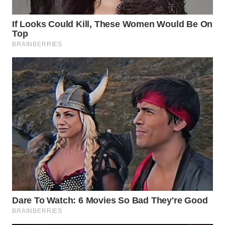
Media
Group
WAHANA
NEWS
WAHANA
TANI
WAHANA
ADVOKAT
WAHANA
INFRASTRUKTUR
WAHANA
KONSUMEN
WAHANA