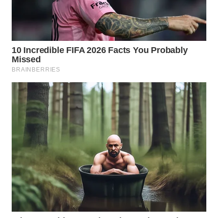
BOGOR
WN
DEPOK
WN
TAPANULI
UTARA
WN
SAMOSIR
WN
PADANG
LAWAS
WN
SUMEDANG