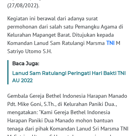
KARIR
(27/08/2022).
Kegiatan ini berawal dari adanya surat
DISCLAIMER
permohonan dari salah satu Pemangku Agama di
Kelurahan Mapanget Barat. Ditujukan kepada
Wahana
News
Komandan Lanud Sam Ratulangi Marsma
TNI
M
Regional
Satriyo Utomo S.H.
WN
Baca Juga:
SUMUT
Lanud Sam Ratulangi Peringati Hari Bakti TNI
AU 2022
WN
JAKARTA
Gembala Gereja Bethel Indonesia Harapan Manado
Pdt. Mike Goni, S.Th., di Kelurahan Paniki Dua.,
WN
mengatakan: "Kami Gereja Bethel Indonesia
JABAR
Harapan Paniki Dua Manado mohon bantuan
tenaga dari pihak Komandan Lanud Sri Marsma TNI
WN
BANTEN