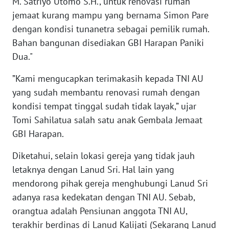
M. Satriyo Utomo S.H., untuk renovasi rumah
jemaat kurang mampu yang bernama Simon Pare
WN
dengan kondisi tunanetra sebagai pemilik rumah.
NTT
Bahan bangunan disediakan GBI Harapan Paniki
Dua."
WN
KEPRI
”Kami mengucapkan terimakasih kepada TNI AU
yang sudah membantu renovasi rumah dengan
WN
kondisi tempat tinggal sudah tidak layak,” ujar
PAPUA
Tomi Sahilatua salah satu anak Gembala Jemaat
GBI Harapan.
WN
PAPUA
Diketahui, selain lokasi gereja yang tidak jauh
BARAT
letaknya dengan Lanud Sri. Hal lain yang
mendorong pihak gereja menghubungi Lanud Sri
WN
adanya rasa kedekatan dengan TNI AU. Sebab,
RIAU
orangtua adalah Pensiunan anggota TNI AU,
terakhir berdinas di Lanud Kalijati (Sekarang Lanud
WN