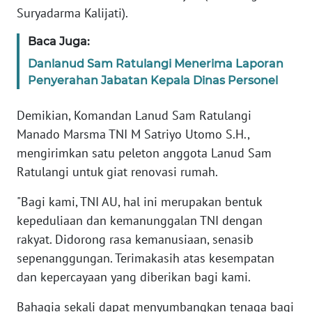
SERAMBI
Suryadarma Kalijati).
Baca Juga:
WN
JAMBI
Danlanud Sam Ratulangi Menerima Laporan
Penyerahan Jabatan Kepala Dinas Personel
WN
Demikian, Komandan Lanud Sam Ratulangi
SULTRA
Manado Marsma TNI M Satriyo Utomo S.H.,
WN
mengirimkan satu peleton anggota Lanud Sam
NTB
Ratulangi untuk giat renovasi rumah.
"Bagi kami, TNI AU, hal ini merupakan bentuk
WN
SULTENG
kepeduliaan dan kemanunggalan TNI dengan
rakyat. Didorong rasa kemanusiaan, senasib
WN
sepenanggungan. Terimakasih atas kesempatan
SULBAR
dan kepercayaan yang diberikan bagi kami.
Bahagia sekali dapat menyumbangkan tenaga bagi
WN