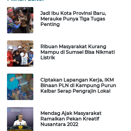
DESA
WISATA
Jadi Ibu Kota Provinsi Baru,
Merauke Punya Tiga Tugas
LAPAK
Penting
WAHANA
Wahana
Ribuan Masyarakat Kurang
Network
Mampu di Sumsel Bisa Nikmati
Listrik
KONSUMEN
LISTRIK
Ciptakan Lapangan Kerja, IKM
Binaan PLN di Kampung Purun
MASYARAKAT
Kalbar Serap Pengrajin Lokal
KELISTRIKAN
WALINKI
Mendag Ajak Masyarakat
ID
Ramaikan Pekan Kreatif
Nusantara 2022
MAWAKA