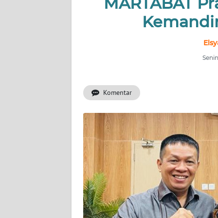
MARTABAT Pra
BERITA
Kemandir
KONTAK
KAMI
Elsy
Senin
INFO
IKLAN
Komentar
TENTANG
KAMI
PEDOMAN
MEDIA
SIBER
REDAKSI
KARIR