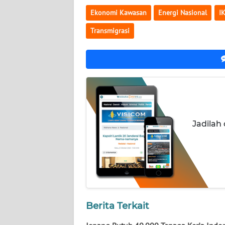
Ekonomi Kawasan
Energi Nasional
I
WN
JOGJA
Transmigrasi
WN
JATIM
WN
BALI
Jadilah
WN
KALBAR
WN
KALTENG
WN
Berita Terkait
KALTARA