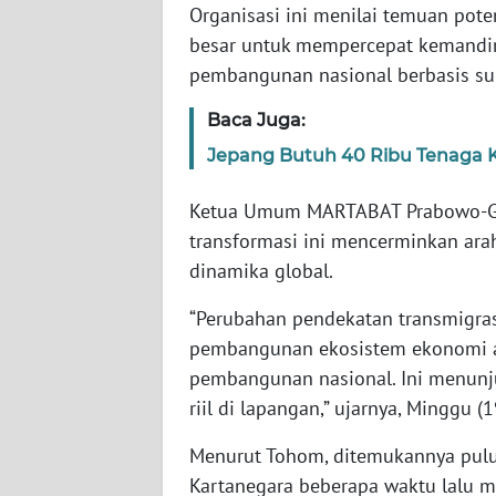
Organisasi ini menilai temuan pote
WN
besar untuk mempercepat kemandir
NTT
pembangunan nasional berbasis su
WN
Baca Juga:
KEPRI
Jepang Butuh 40 Ribu Tenaga Ke
WN
Ketua Umum MARTABAT Prabowo-Gi
PAPUA
transformasi ini mencerminkan arah
dinamika global.
WN
PAPUA
“Perubahan pendekatan transmigras
BARAT
pembangunan ekosistem ekonomi a
pembangunan nasional. Ini menun
WN
RIAU
riil di lapangan,” ujarnya, Minggu (
Menurut Tohom, ditemukannya pulu
WN
Kartanegara beberapa waktu lalu m
SERAMBI