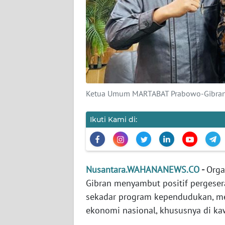
DISCLAIMER
Wahana
News
Regional
WN
Ketua Umum MARTABAT Prabowo-Gibran, 
SUMUT
Ikuti Kami di:
WN
JAKARTA
WN
Nusantara.WAHANANEWS.CO
-
Orga
JABAR
Gibran menyambut positif pergesera
sekadar program kependudukan, me
WN
ekonomi nasional, khususnya di ka
BANTEN