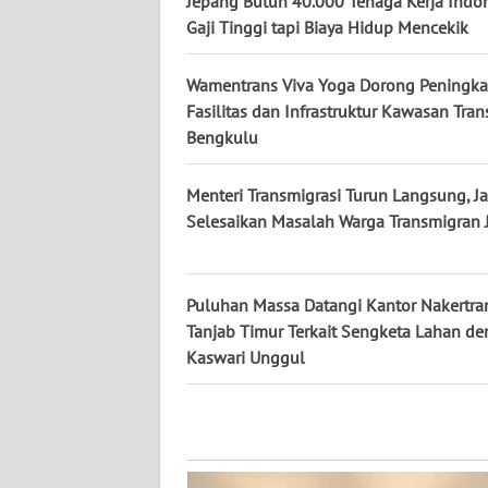
Jepang Butuh 40.000 Tenaga Kerja Indon
Gaji Tinggi tapi Biaya Hidup Mencekik
WN
KALSEL
Wamentrans Viva Yoga Dorong Peningka
Fasilitas dan Infrastruktur Kawasan Tran
WN
Bengkulu
KALTIM
Menteri Transmigrasi Turun Langsung, Ja
WN
SULSEL
Selesaikan Masalah Warga Transmigran 
WN
GORONTALO
Puluhan Massa Datangi Kantor Nakertra
Tanjab Timur Terkait Sengketa Lahan d
WN
Kaswari Unggul
SULUT
WN
MALUKU