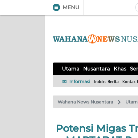
MENU
WAHANA
Tutup
TV
UTAMA
NUSANTARA
Utama
Nusantara
Khas
Ser
KHAS
Informasi
Indeks Berita
Kontak 
SERBA-
Wahana News Nusantara
Utam
SERBI
Informasi
Potensi Migas T
INDEKS