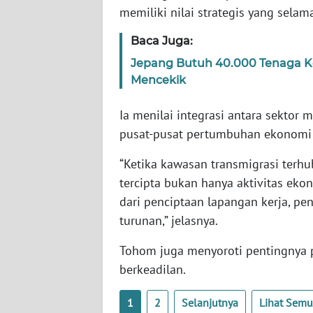
memiliki nilai strategis yang sela
WN
Baca Juga:
JAMBI
Jepang Butuh 40.000 Tenaga Ker
Mencekik
WN
SULTRA
Ia menilai integrasi antara sektor
pusat-pusat pertumbuhan ekonomi b
WN
NTB
“Ketika kawasan transmigrasi terh
tercipta bukan hanya aktivitas ekon
WN
dari penciptaan lapangan kerja, pe
SULTENG
turunan,” jelasnya.
WN
Tohom juga menyoroti pentingnya p
SULBAR
berkeadilan.
WN
1
2
Selanjutnya
Lihat Sem
BABEL