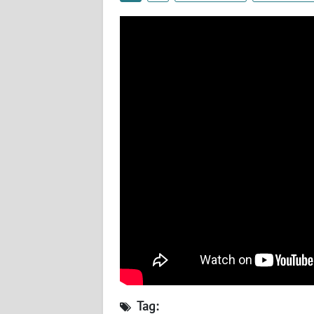
WN
SUMBAR
WN
SUMSEL
WN
BENGKULU
WN
LAMPUNG
WN
JATENG
WN
NUSANTARA
Tag: